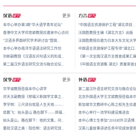
更多
本中心举办第3期“华大语学青年论坛”
“中国语言资源保护工程”湖北项目...
香港中文大学邓思颖教授应邀来中心访问
汪国胜教授主编《湖北方言》出版
“汉语多界面研究学术研讨会”暨国...
汪国胜教授应邀为日本大东文化大学.
本中心举办南洋华语语法研究工作坊
中国语言资源保护工程专项“湖北口..
刘彬副教授《汉语反问句语义的形成...
《第一次全国汉语方言普查成果汇编·.
第二届汉外语言研究交流与融合论坛...
《中国语言资源集·湖北》质量审查会.
更多
华学诚教授莅临本中心讲学
第二届汉外语言研究交流与融合论坛.
邓天玉副教授《邢福义新国学文章之...
北京外国语大学王文斌教授莅临本中.
李宇明：三尺讲台就是人生天地——...
新加坡华文教研中心陈之权先生应邀.
匡鹏飞：抬头是山 路在脚下——邢福...
本中心举行一流学科建设推进会
抬头是山，路在脚下：他的文集，问...
本中心博士生参加“2018对外汉语博..
重拾汉语之美｜陆俭明：语言研究饶...
汉英儿童故事讲述任务中完成体使用.