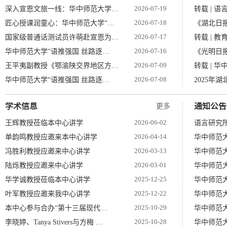
2026-07-19
深入宣恩文旅一线：华中师范大学…
转载 | 
2026-07-18
匠心授课润童心：华中师范大学“…
《湖北日报
2026-07-17
国家级普通话测试员许萌赴宣恩为…
转载 | 
2026-07-16
华中师范大学“语推强国 丝路逐…
《光明日
2026-07-09
王平夷副教授《鄂渝陕交界地区方…
转载 | 
2026-07-08
华中师范大学“语推强国 丝路逐…
2025年
学术信息
通知公告
更多
2026-06-02
王辉教授莅临本中心讲学
语言研究所
2026-04-14
单韵鸣教授应邀来本中心讲学
华中师范大
2026-03-13
冯胜利教授应邀来中心讲学
华中师范大
2026-03-01
陆烁教授应邀来中心讲学
华中师范大
2025-12-25
华学诚教授莅临本中心讲学
华中师范大
2025-12-22
叶军教授应邀来我中心讲学
华中师范
2025-10-29
本中心参与合办“第十三届现代…
华中师范大
2025-10-28
李晓婷、Tanya Stivers与方梅 …
华中师范大