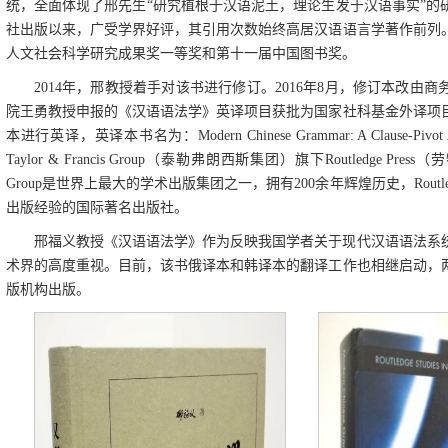
统，全面体现了邢先生“研究植根于汉语泥土，理论生发于汉语事实”的研
社出版以来，广受学界好评，其引用次数始终高居汉语语言学著作前列。
人文社会科学研究成果奖一等奖和第十一届中国图书奖。
2014年，邢教授着手对该书进行修订。2016年8月，修订本改由商
院王勇教授申报的《汉语语法学》英译项目获批为国家社科基金外译项
本进行英译，英译本书名为：Modern Chinese Grammar: A Clause-Pi
Taylor & Francis Group（泰勒弗朗西斯集团）旗下Routledge Press
Group是世界上最大的学术出版集团之一，拥有200余年辉煌历史，Routled
出版经验的国际著名出版社。
邢福义教授《汉语语法学》作为反映我国学者关于现代汉语语法系
术界的高度重视。目前，该书俄译本和韩译本的翻译工作也相继启动，
版机构出版。