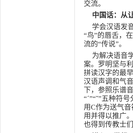
交流。
中国话：从让
学会汉语发
“鸟”的唇舌，
流的“传说”。
为解决语音
案。罗明坚与
拼读汉字的最
汉语声调和气
下，参照乐谱音阶
“ˊ”“ˇ”五
用C作为送气音
用并得以推广。
也得到传教士