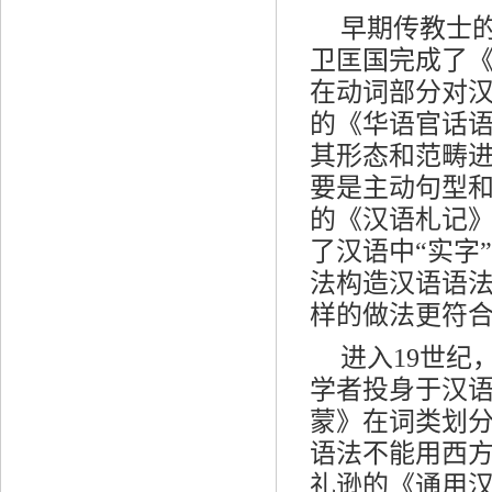
早期传教士的
卫匡国完成了
在动词部分对汉
的《华语官话
其形态和范畴
要是主动句型和
的《汉语札记
了汉语中“实字
法构造汉语语
样的做法更符
进入19世
学者投身于汉
蒙》在词类划
语法不能用西
礼逊的《通用