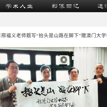
4年邢福义老师题写“抬头是山路在脚下”赠澳门大