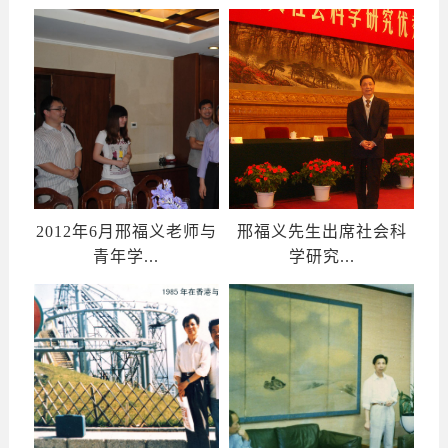
2012年6月邢福义老师与
邢福义先生出席社会科
青年学...
学研究...